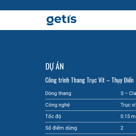
Skip
to
content
DỰ ÁN
Công trình Thang Trục Vít – Thụy Điển
Dòng thang
S – Cla
Công nghệ
Trục ví
Tốc độ
0.15 m
Số điểm dừng
2