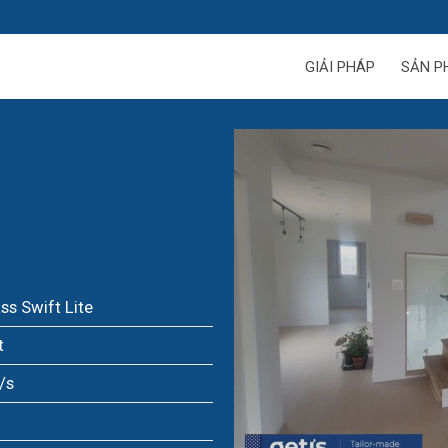
GIẢI PHÁP
SẢN P
ss Swift Lite
t
/s