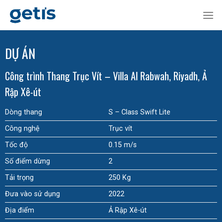
Skip
to
content
DỰ ÁN
Công trình Thang Trục Vít – Villa Al Rabwah, Riyadh, Ả
Rập Xê-út
Dòng thang
S – Class Swift Lite
Công nghệ
Trục vít
Tốc độ
0.15 m/s
Số điểm dừng
2
Tải trọng
250 Kg
Đưa vào sử dụng
2022
Địa điểm
Ả Rập Xê-út