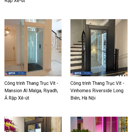
Rập Xê-út
Công trình Thang Trục Vít -
Công trình Thang Trục Vít -
Mansion Al Malga, Riyadh,
Vinhomes Riverside Long
Ả Rập Xê-út
Biên, Hà Nội