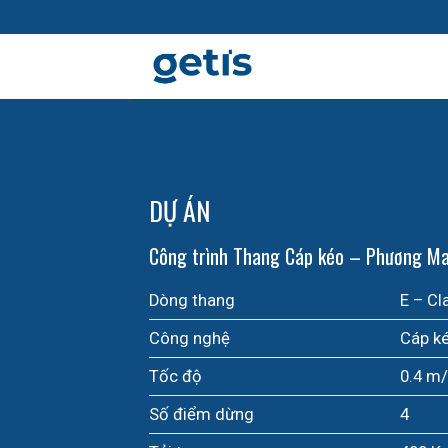
Skip
to
content
DỰ ÁN
Công trình Thang Cáp kéo – Phương Mai
Dòng thang
E – Cl
Công nghệ
Cáp k
Tốc độ
0.4 m/
Số điểm dừng
4